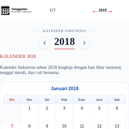
Skip
to
←
→
HT
2018
content
KALENDER INDONESIA
2018
KALENDER 2018
Kalender Indonesia tahun 2018 lengkap dengan hari libur nasional,
tanggal merah, dan cuti bersama.
Januari 2018
Min
Sen
Sel
Rab
Kam
Jum
Sab
1
2
3
4
5
6
7
8
9
10
11
12
13