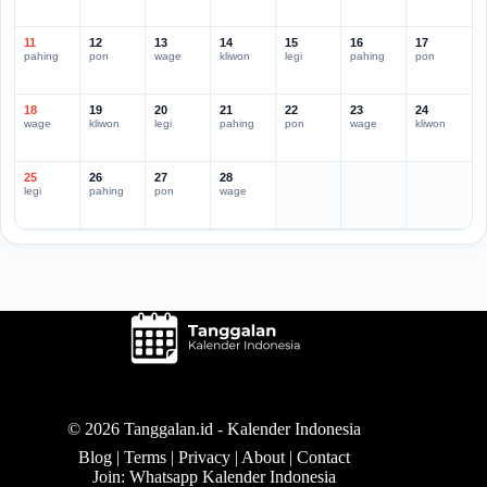
11
12
13
14
15
16
17
pahing
pon
wage
kliwon
legi
pahing
pon
18
19
20
21
22
23
24
wage
kliwon
legi
pahing
pon
wage
kliwon
25
26
27
28
legi
pahing
pon
wage
© 2026 Tanggalan.id -
Kalender Indonesia
Blog
|
Terms
|
Privacy
|
About
|
Contact
Join: Whatsapp Kalender Indonesia