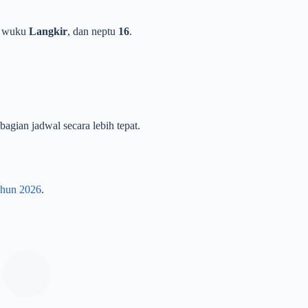
, wuku
Langkir
, dan neptu
16
.
agian jadwal secara lebih tepat.
ahun 2026
.