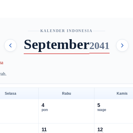
KALENDER INDONESIA
September
2041
ma
rah.
Selasa
Rabu
Kamis
4
5
pon
wage
11
12