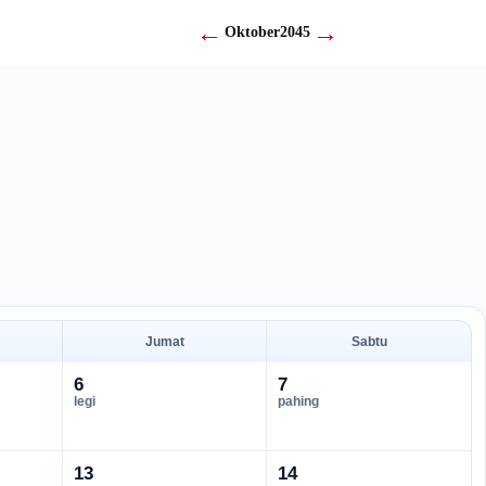
←
→
Oktober
2045
Jumat
Sabtu
6
7
legi
pahing
13
14