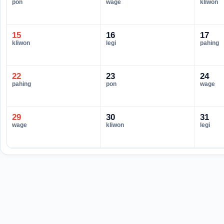
pon
wage
kliwon
15
16
17
kliwon
legi
pahing
22
23
24
pahing
pon
wage
29
30
31
wage
kliwon
legi