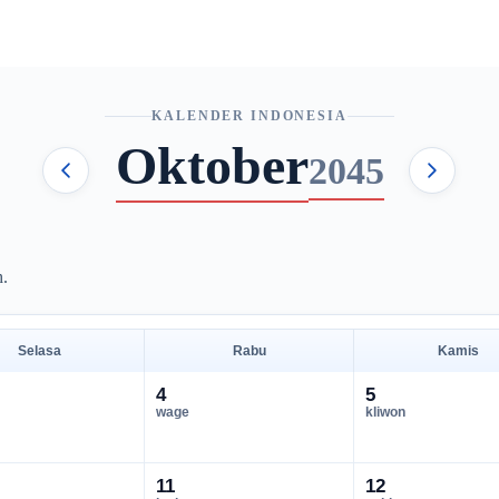
KALENDER INDONESIA
Oktober
2045
h.
Selasa
Rabu
Kamis
4
5
wage
kliwon
11
12