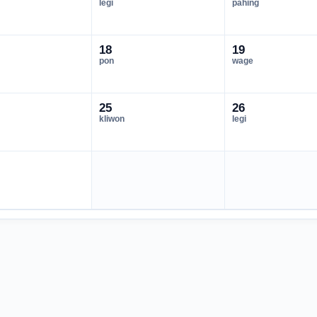
legi
pahing
18
19
pon
wage
25
26
kliwon
legi