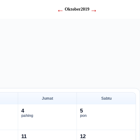
←
→
Oktober
2019
Jumat
Sabtu
4
5
pahing
pon
11
12