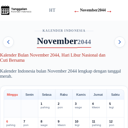
Skip
to
←
→
HT
November
2044
content
KALENDER INDONESIA
November
2044
Kalender Bulan November 2044, Hari Libur Nasional dan
Cuti Bersama
Kalender Indonesia bulan November 2044 lengkap dengan tanggal
merah.
Minggu
Senin
Selasa
Rabu
Kamis
Jumat
Sabtu
1
2
3
4
5
pahing
pon
wage
kliwon
legi
6
7
8
9
10
11
12
pahing
pon
wage
kliwon
legi
pahing
pon