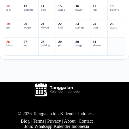
12
13
14
15
16
17
18
legi
pahing
pon
wage
kliwon
legi
pahing
19
20
21
22
23
24
25
pon
wage
kliwon
legi
pahing
pon
wage
26
27
28
29
30
31
kliwon
legi
pahing
pon
wage
kliwon
© 2026 Tanggalan.id -
Kalender Indonesia
Blog
|
Terms
|
Privacy
|
About
|
Contact
Join: Whatsapp Kalender Indonesia