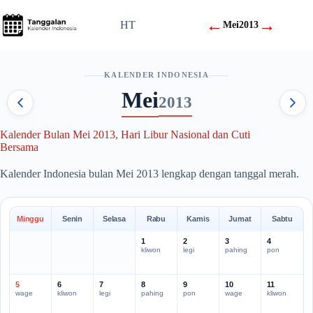
Skip
to
←
→
HT
Mei
2013
content
KALENDER INDONESIA
Mei
2013
Kalender Bulan Mei 2013, Hari Libur Nasional dan Cuti
Bersama
Kalender Indonesia bulan Mei 2013 lengkap dengan tanggal merah.
Minggu
Senin
Selasa
Rabu
Kamis
Jumat
Sabtu
1
2
3
4
kliwon
legi
pahing
pon
5
6
7
8
9
10
11
wage
kliwon
legi
pahing
pon
wage
kliwon