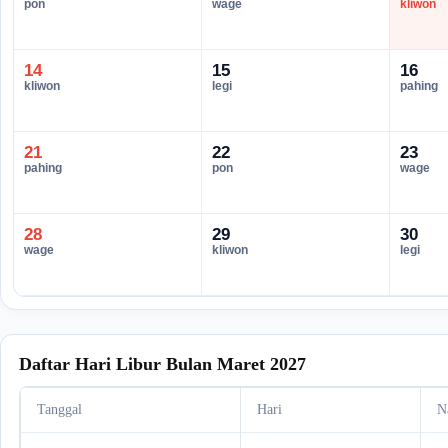
pon
wage
kliwon
14
15
16
kliwon
legi
pahing
21
22
23
pahing
pon
wage
28
29
30
wage
kliwon
legi
Daftar Hari Libur Bulan Maret 2027
Tanggal
Hari
N