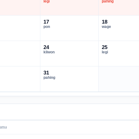
legi
pahing
17
18
pon
wage
24
25
kliwon
legi
31
pahing
ama