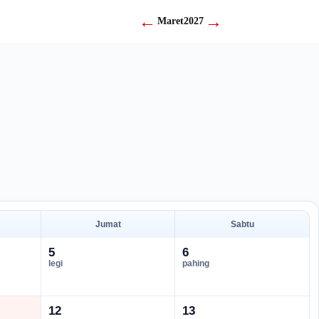
←
→
Maret
2027
Jumat
Sabtu
5
6
legi
pahing
12
13