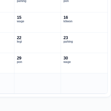
pahing
pon
15
16
wage
kliwon
22
23
legi
pahing
29
30
pon
wage