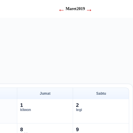
←
→
Maret
2019
Jumat
Sabtu
1
2
kliwon
legi
8
9