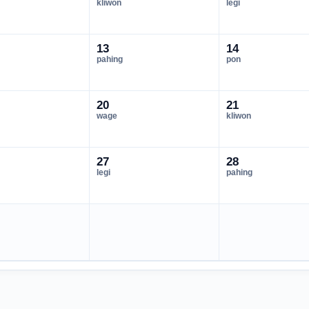
kliwon
legi
13
14
pahing
pon
20
21
wage
kliwon
27
28
legi
pahing