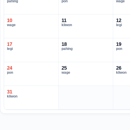
pahing
pon
wage
10
11
12
wage
kliwon
legi
17
18
19
legi
pahing
pon
24
25
26
pon
wage
kliwon
31
kliwon