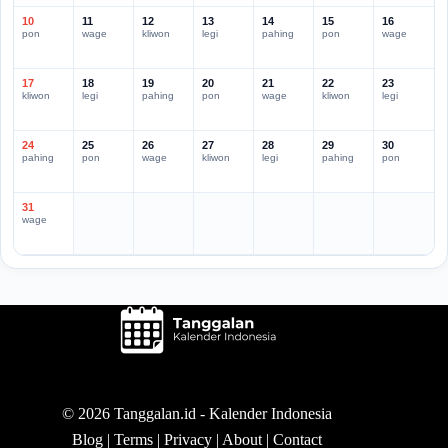
10
11
12
13
14
15
16
pon
wage
kliwon
legi
pahing
pon
wage
17
18
19
20
21
22
23
kliwon
legi
pahing
pon
wage
kliwon
legi
24
25
26
27
28
29
30
pahing
pon
wage
kliwon
legi
pahing
pon
31
wage
© 2026 Tanggalan.id -
Kalender Indonesia
Blog
|
Terms
|
Privacy
|
About
|
Contact