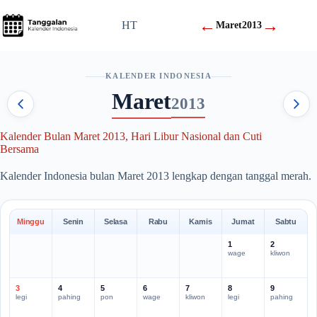
Skip
to
←
→
HT
Maret
2013
content
KALENDER INDONESIA
Maret
2013
Kalender Bulan Maret 2013, Hari Libur Nasional dan Cuti
Bersama
Kalender Indonesia bulan Maret 2013 lengkap dengan tanggal merah.
Minggu
Senin
Selasa
Rabu
Kamis
Jumat
Sabtu
1
2
wage
kliwon
3
4
5
6
7
8
9
legi
pahing
pon
wage
kliwon
legi
pahing