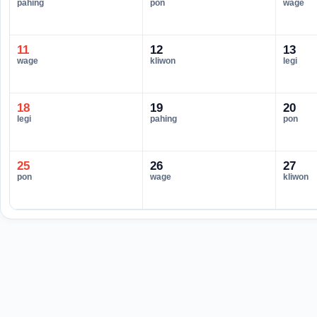
pahing
pon
wage
11
12
13
wage
kliwon
legi
18
19
20
legi
pahing
pon
25
26
27
pon
wage
kliwon