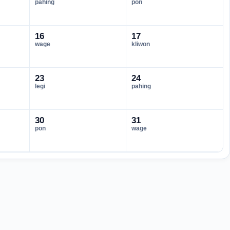
pahing
pon
16
17
wage
kliwon
23
24
legi
pahing
30
31
pon
wage