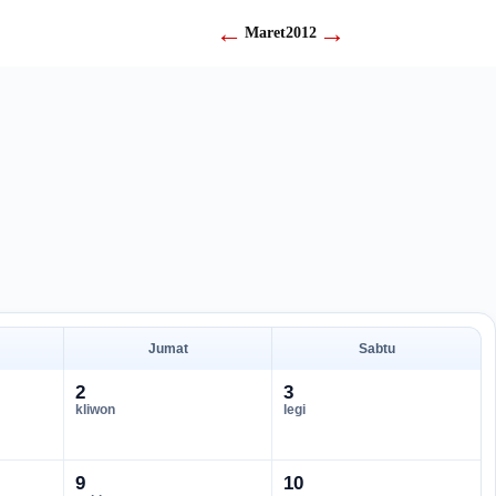
←
→
Maret
2012
Jumat
Sabtu
2
3
kliwon
legi
9
10