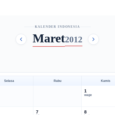
KALENDER INDONESIA
Maret
2012
Selasa
Rabu
Kamis
1
wage
7
8