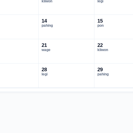
kliwon
legi
14
15
pahing
pon
21
22
wage
kliwon
28
29
legi
pahing