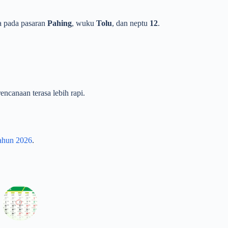
da pada pasaran
Pahing
, wuku
Tolu
, dan neptu
12
.
ncanaan terasa lebih rapi.
tahun 2026
.