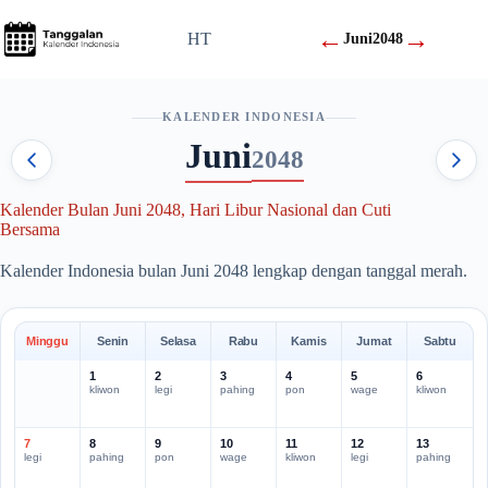
Skip
to
←
→
HT
Juni
2048
content
KALENDER INDONESIA
Juni
2048
Kalender Bulan Juni 2048, Hari Libur Nasional dan Cuti
Bersama
Kalender Indonesia bulan Juni 2048 lengkap dengan tanggal merah.
Minggu
Senin
Selasa
Rabu
Kamis
Jumat
Sabtu
1
2
3
4
5
6
kliwon
legi
pahing
pon
wage
kliwon
7
8
9
10
11
12
13
legi
pahing
pon
wage
kliwon
legi
pahing