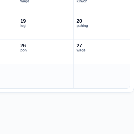
wage
kliwon
19
20
legi
pahing
26
27
pon
wage