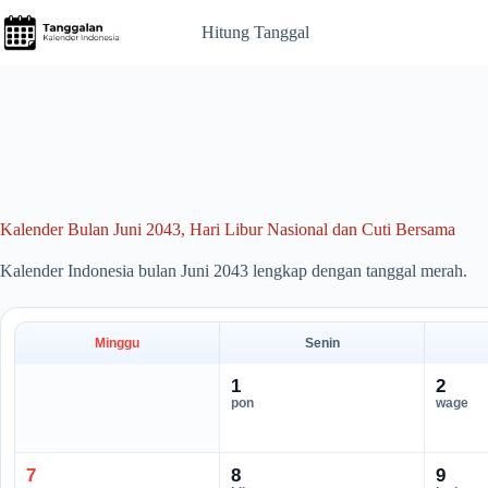
Skip
to
Hitung Tanggal
content
Kalender Bulan Juni 2043, Hari Libur Nasional dan Cuti Bersama
Kalender Indonesia bulan Juni 2043 lengkap dengan tanggal merah.
Minggu
Senin
1
2
pon
wage
7
8
9