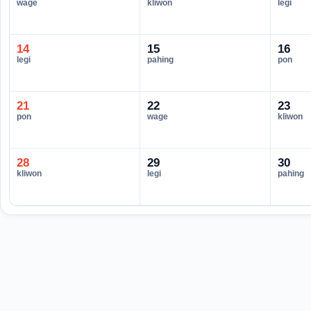
wage
kliwon
legi
14
15
16
legi
pahing
pon
21
22
23
pon
wage
kliwon
28
29
30
kliwon
legi
pahing