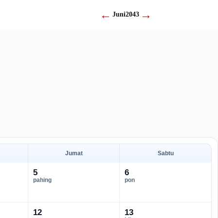
←
→
Juni
2043
Jumat
Sabtu
5
6
pahing
pon
12
13