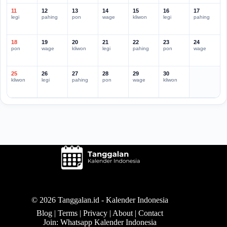
11
12
13
14
15
16
17
legi
pahing
pon
wage
kliwon
legi
pahing
18
19
20
21
22
23
24
pon
wage
kliwon
legi
pahing
pon
wage
25
26
27
28
29
30
kliwon
legi
pahing
pon
wage
kliwon
© 2026 Tanggalan.id -
Kalender Indonesia
Blog
|
Terms
|
Privacy
|
About
|
Contact
Join: Whatsapp Kalender Indonesia