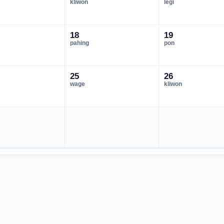
kliwon
legi
18
19
pahing
pon
25
26
wage
kliwon