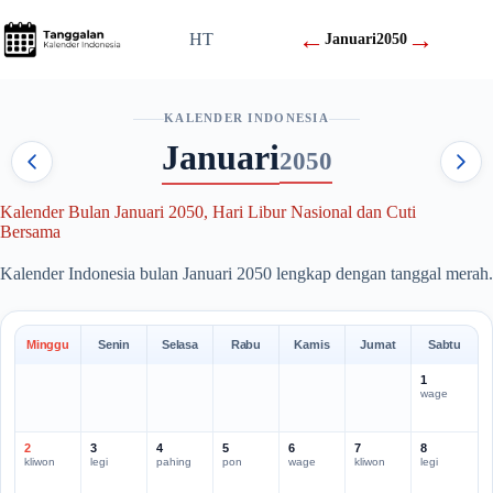
Skip
to
←
→
HT
Januari
2050
content
KALENDER INDONESIA
Januari
2050
Kalender Bulan Januari 2050, Hari Libur Nasional dan Cuti
Bersama
Kalender Indonesia bulan Januari 2050 lengkap dengan tanggal merah.
Minggu
Senin
Selasa
Rabu
Kamis
Jumat
Sabtu
1
wage
2
3
4
5
6
7
8
kliwon
legi
pahing
pon
wage
kliwon
legi