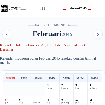
Skip
to
←
→
HT
Februari
2045
content
KALENDER INDONESIA
Februari
2045
Kalender Bulan Februari 2045, Hari Libur Nasional dan Cuti
Bersama
Kalender Indonesia bulan Februari 2045 lengkap dengan tanggal
merah.
Minggu
Senin
Selasa
Rabu
Kamis
Jumat
Sabtu
1
2
3
4
wage
kliwon
legi
pahing
5
6
7
8
9
10
11
pon
wage
kliwon
legi
pahing
pon
wage