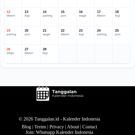
12
13
14
15
16
17
18
kliwon
legi
pahing
pon
wage
kliwon
legi
19
20
21
22
23
24
25
pahing
pon
wage
kliwon
legi
pahing
pon
26
27
28
wage
kliwon
legi
© 2026 Tanggalan.id -
Kalender Indonesia
Blog
|
Terms
|
Privacy
|
About
|
Contact
Join: Whatsapp Kalender Indonesia