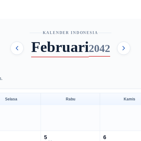
KALENDER INDONESIA
Februari
2042
h.
Selasa
Rabu
Kamis
5
6