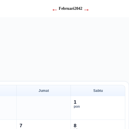
←
→
Februari
2042
Jumat
Sabtu
1
pon
7
8