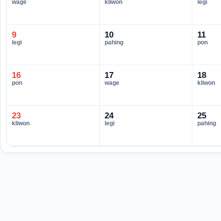
wage
kliwon
legi
9
10
11
legi
pahing
pon
16
17
18
pon
wage
kliwon
23
24
25
kliwon
legi
pahing