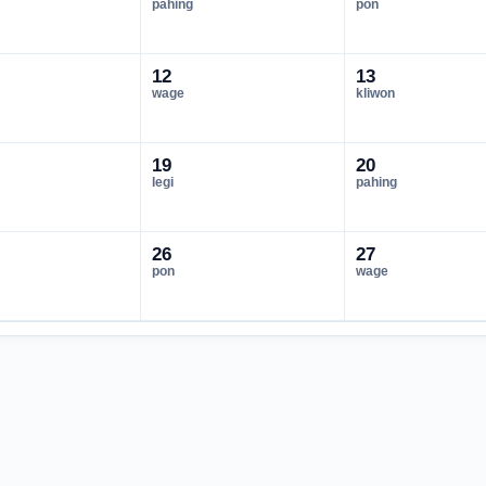
pahing
pon
12
13
wage
kliwon
19
20
legi
pahing
26
27
pon
wage