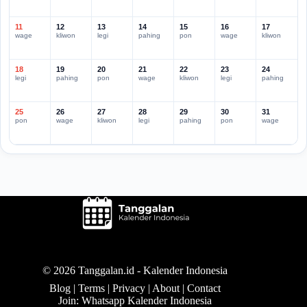
11
12
13
14
15
16
17
wage
kliwon
legi
pahing
pon
wage
kliwon
18
19
20
21
22
23
24
legi
pahing
pon
wage
kliwon
legi
pahing
25
26
27
28
29
30
31
pon
wage
kliwon
legi
pahing
pon
wage
© 2026 Tanggalan.id -
Kalender Indonesia
Blog
|
Terms
|
Privacy
|
About
|
Contact
Join: Whatsapp Kalender Indonesia