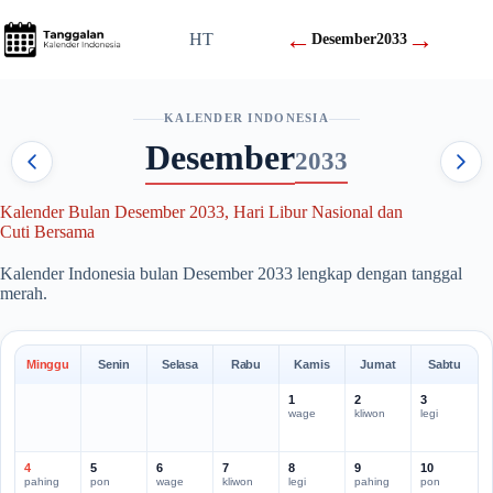
Skip
to
←
→
HT
Desember
2033
content
KALENDER INDONESIA
Desember
2033
Kalender Bulan Desember 2033, Hari Libur Nasional dan
Cuti Bersama
Kalender Indonesia bulan Desember 2033 lengkap dengan tanggal
merah.
Minggu
Senin
Selasa
Rabu
Kamis
Jumat
Sabtu
1
2
3
wage
kliwon
legi
4
5
6
7
8
9
10
pahing
pon
wage
kliwon
legi
pahing
pon