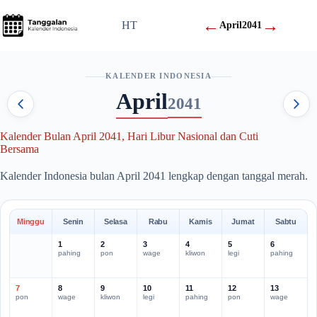
Skip
to
←
→
HT
April
2041
content
KALENDER INDONESIA
April
2041
Kalender Bulan April 2041, Hari Libur Nasional dan Cuti
Bersama
Kalender Indonesia bulan April 2041 lengkap dengan tanggal merah.
Minggu
Senin
Selasa
Rabu
Kamis
Jumat
Sabtu
1
2
3
4
5
6
pahing
pon
wage
kliwon
legi
pahing
7
8
9
10
11
12
13
pon
wage
kliwon
legi
pahing
pon
wage