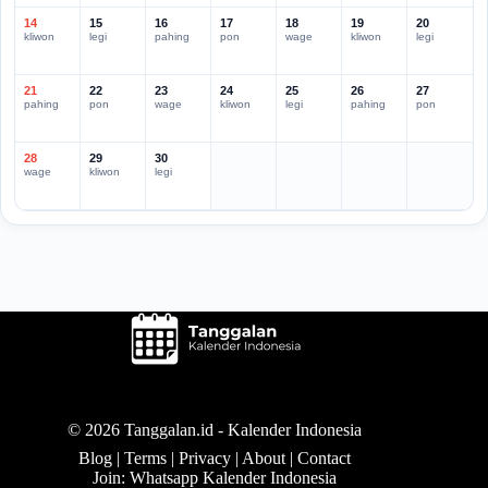
14
15
16
17
18
19
20
kliwon
legi
pahing
pon
wage
kliwon
legi
21
22
23
24
25
26
27
pahing
pon
wage
kliwon
legi
pahing
pon
28
29
30
wage
kliwon
legi
© 2026 Tanggalan.id -
Kalender Indonesia
Blog
|
Terms
|
Privacy
|
About
|
Contact
Join: Whatsapp Kalender Indonesia