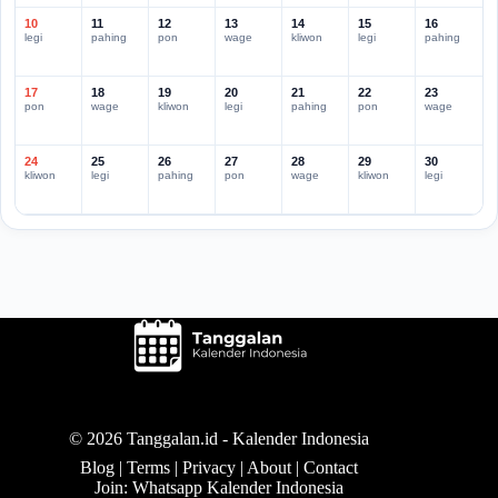
10
11
12
13
14
15
16
legi
pahing
pon
wage
kliwon
legi
pahing
17
18
19
20
21
22
23
pon
wage
kliwon
legi
pahing
pon
wage
24
25
26
27
28
29
30
kliwon
legi
pahing
pon
wage
kliwon
legi
© 2026 Tanggalan.id -
Kalender Indonesia
Blog
|
Terms
|
Privacy
|
About
|
Contact
Join: Whatsapp Kalender Indonesia