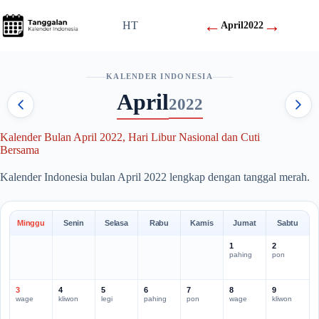
Skip
to
←
→
HT
April
2022
content
KALENDER INDONESIA
April
2022
Kalender Bulan April 2022, Hari Libur Nasional dan Cuti
Bersama
Kalender Indonesia bulan April 2022 lengkap dengan tanggal merah.
Minggu
Senin
Selasa
Rabu
Kamis
Jumat
Sabtu
1
2
pahing
pon
3
4
5
6
7
8
9
wage
kliwon
legi
pahing
pon
wage
kliwon