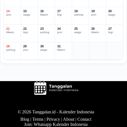
14
15
16
17
18
19
20
pon
wage
kliwon
legi
pahing
pon
wage
21
22
23
24
25
26
27
kliwon
legi
pahing
pon
wage
kliwon
legi
28
29
30
31
pahing
pon
wage
kliwon
© 2026 Tanggalan.id -
Kalender Indonesia
Blog
|
Terms
|
Privacy
|
About
|
Contact
Join: Whatsapp Kalender Indonesia