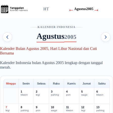
Skip
to
←
→
HT
Agustus
2005
content
KALENDER INDONESIA
Agustus
2005
Kalender Bulan Agustus 2005, Hari Libur Nasional dan Cuti
Bersama
Kalender Indonesia bulan Agustus 2005 lengkap dengan tanggal
merah.
Minggu
Senin
Selasa
Rabu
Kamis
Jumat
Sabtu
1
2
3
4
5
6
kliwon
legi
pahing
pon
wage
kliwon
7
8
9
10
11
12
13
legi
pahing
pon
wage
kliwon
legi
pahing