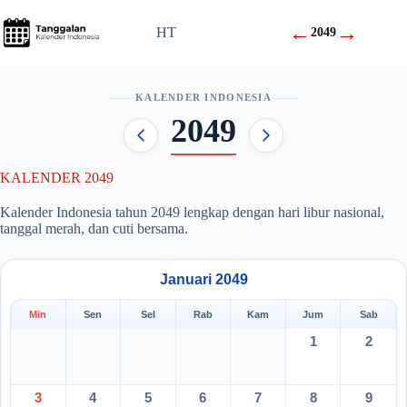
Skip
to
←
→
HT
2049
content
KALENDER INDONESIA
2049
KALENDER 2049
Kalender Indonesia tahun 2049 lengkap dengan hari libur nasional,
tanggal merah, dan cuti bersama.
Januari 2049
Min
Sen
Sel
Rab
Kam
Jum
Sab
1
2
3
4
5
6
7
8
9