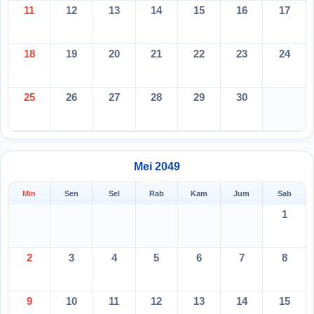
11
12
13
14
15
16
17
18
19
20
21
22
23
24
25
26
27
28
29
30
Mei 2049
Min
Sen
Sel
Rab
Kam
Jum
Sab
1
2
3
4
5
6
7
8
9
10
11
12
13
14
15