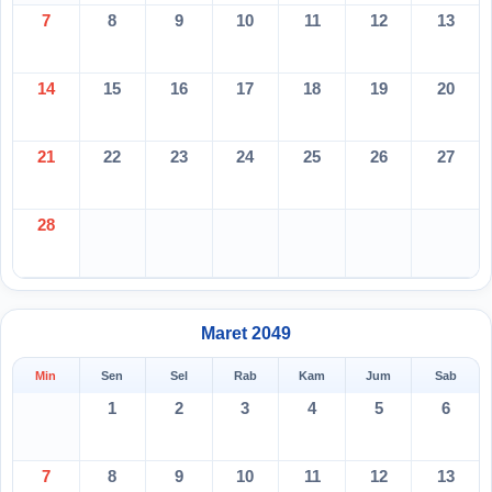
7
8
9
10
11
12
13
14
15
16
17
18
19
20
21
22
23
24
25
26
27
28
Maret 2049
Min
Sen
Sel
Rab
Kam
Jum
Sab
1
2
3
4
5
6
7
8
9
10
11
12
13