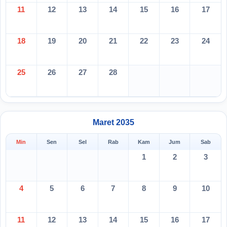
11
12
13
14
15
16
17
18
19
20
21
22
23
24
25
26
27
28
Maret 2035
Min
Sen
Sel
Rab
Kam
Jum
Sab
1
2
3
4
5
6
7
8
9
10
11
12
13
14
15
16
17