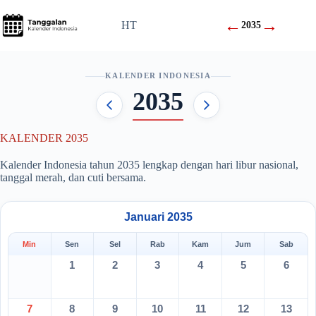
Skip
to
←
→
HT
2035
content
KALENDER INDONESIA
2035
KALENDER 2035
Kalender Indonesia tahun 2035 lengkap dengan hari libur nasional,
tanggal merah, dan cuti bersama.
Januari 2035
Min
Sen
Sel
Rab
Kam
Jum
Sab
1
2
3
4
5
6
7
8
9
10
11
12
13